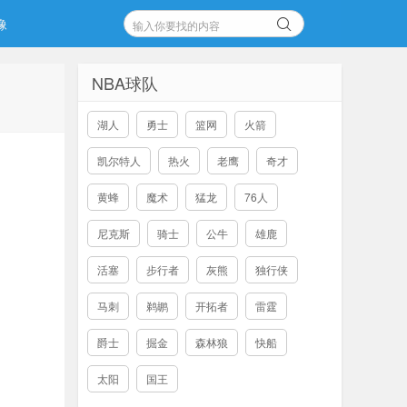
像
NBA球队
湖人
勇士
篮网
火箭
凯尔特人
热火
老鹰
奇才
黄蜂
魔术
猛龙
76人
尼克斯
骑士
公牛
雄鹿
活塞
步行者
灰熊
独行侠
马刺
鹈鹕
开拓者
雷霆
爵士
掘金
森林狼
快船
太阳
国王