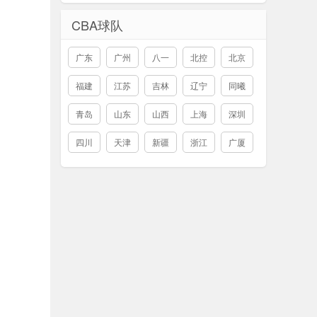
CBA球队
广东
广州
八一
北控
北京
福建
江苏
吉林
辽宁
同曦
青岛
山东
山西
上海
深圳
四川
天津
新疆
浙江
广厦