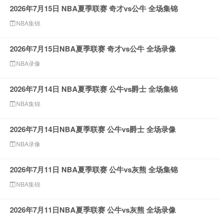
2026年7月15日 NBA夏季联赛 奇才vs公牛 全场集锦
NBA集锦
2026年7月15日NBA夏季联赛 奇才vs公牛 全场录像
NBA录像
2026年7月14日 NBA夏季联赛 公牛vs爵士 全场集锦
NBA集锦
2026年7月14日NBA夏季联赛 公牛vs爵士 全场录像
NBA录像
2026年7月11日 NBA夏季联赛 公牛vs灰熊 全场集锦
NBA集锦
2026年7月11日NBA夏季联赛 公牛vs灰熊 全场录像