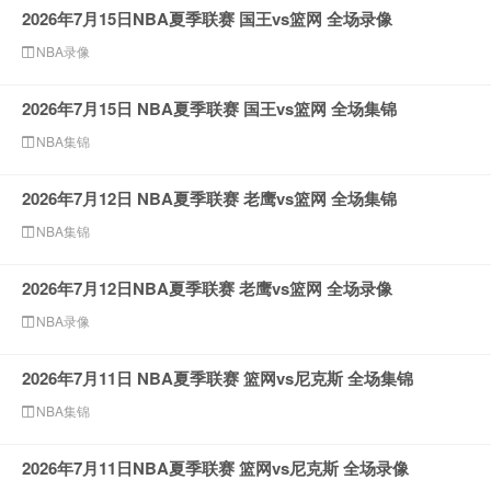
2026年7月15日NBA夏季联赛 国王vs篮网 全场录像
NBA录像
2026年7月15日 NBA夏季联赛 国王vs篮网 全场集锦
NBA集锦
2026年7月12日 NBA夏季联赛 老鹰vs篮网 全场集锦
NBA集锦
2026年7月12日NBA夏季联赛 老鹰vs篮网 全场录像
NBA录像
2026年7月11日 NBA夏季联赛 篮网vs尼克斯 全场集锦
NBA集锦
2026年7月11日NBA夏季联赛 篮网vs尼克斯 全场录像