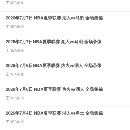
NBA录像
2026年7月7日 NBA夏季联赛 湖人vs马刺 全场集锦
NBA集锦
2026年7月7日NBA夏季联赛 湖人vs马刺 全场录像
NBA录像
2026年7月6日NBA夏季联赛 热火vs湖人 全场录像
NBA录像
2026年7月6日 NBA夏季联赛 热火vs湖人 全场集锦
NBA集锦
2026年7月4日 NBA夏季联赛 湖人vs勇士 全场集锦
NBA集锦