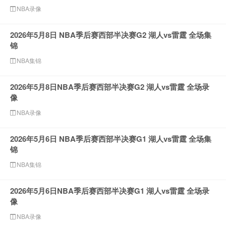
NBA录像
2026年5月8日 NBA季后赛西部半决赛G2 湖人vs雷霆 全场集
锦
NBA集锦
2026年5月8日NBA季后赛西部半决赛G2 湖人vs雷霆 全场录
像
NBA录像
2026年5月6日 NBA季后赛西部半决赛G1 湖人vs雷霆 全场集
锦
NBA集锦
2026年5月6日NBA季后赛西部半决赛G1 湖人vs雷霆 全场录
像
NBA录像