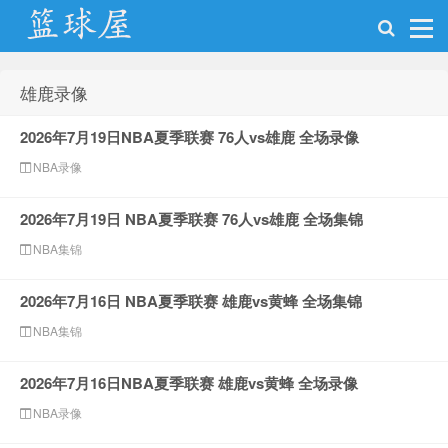
雄鹿录像
NBA录像网
2026年7月19日NBA夏季联赛 76人vs雄鹿 全场录像
NBA录像
2026年7月19日 NBA夏季联赛 76人vs雄鹿 全场集锦
NBA集锦
2026年7月16日 NBA夏季联赛 雄鹿vs黄蜂 全场集锦
NBA集锦
2026年7月16日NBA夏季联赛 雄鹿vs黄蜂 全场录像
NBA录像