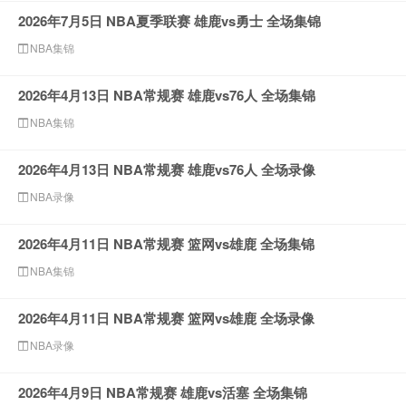
2026年7月5日 NBA夏季联赛 雄鹿vs勇士 全场集锦
NBA集锦
2026年4月13日 NBA常规赛 雄鹿vs76人 全场集锦
NBA集锦
2026年4月13日 NBA常规赛 雄鹿vs76人 全场录像
NBA录像
2026年4月11日 NBA常规赛 篮网vs雄鹿 全场集锦
NBA集锦
2026年4月11日 NBA常规赛 篮网vs雄鹿 全场录像
NBA录像
2026年4月9日 NBA常规赛 雄鹿vs活塞 全场集锦