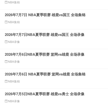
NBA集锦
2026年7月7日 NBA夏季联赛 雄鹿vs国王 全场集锦
NBA集锦
2026年7月7日NBA夏季联赛 雄鹿vs国王 全场录像
NBA录像
2026年7月6日NBA夏季联赛 篮网vs雄鹿 全场录像
NBA录像
2026年7月6日 NBA夏季联赛 篮网vs雄鹿 全场集锦
NBA集锦
2026年7月5日NBA夏季联赛 雄鹿vs勇士 全场录像
NBA录像