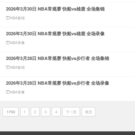
2026年3月30日 NBA常规赛 快船vs雄鹿 全场集锦
NBA集锦
2026年3月30日 NBA常规赛 快船vs雄鹿 全场录像
NBA录像
2026年3月28日 NBA常规赛 快船vs步行者 全场集锦
NBA集锦
2026年3月28日 NBA常规赛 快船vs步行者 全场录像
NBA录像
1750
1
2
3
4
下一页
尾页