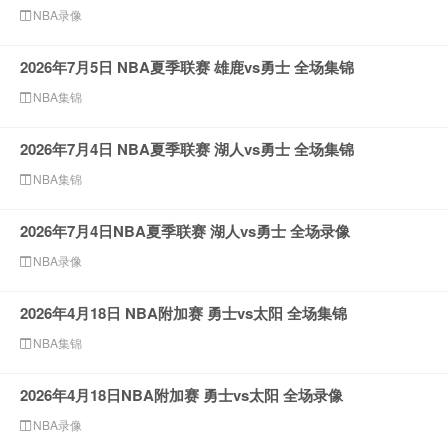
NBA录像
2026年7月5日 NBA夏季联赛 雄鹿vs勇士 全场集锦
NBA集锦
2026年7月4日 NBA夏季联赛 湖人vs勇士 全场集锦
NBA集锦
2026年7月4日NBA夏季联赛 湖人vs勇士 全场录像
NBA录像
2026年4月18日 NBA附加赛 勇士vs太阳 全场集锦
NBA集锦
2026年4月18日NBA附加赛 勇士vs太阳 全场录像
NBA录像