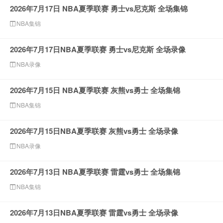
2026年7月17日 NBA夏季联赛 勇士vs尼克斯 全场集锦
NBA集锦
2026年7月17日NBA夏季联赛 勇士vs尼克斯 全场录像
NBA录像
2026年7月15日 NBA夏季联赛 灰熊vs勇士 全场集锦
NBA集锦
2026年7月15日NBA夏季联赛 灰熊vs勇士 全场录像
NBA录像
2026年7月13日 NBA夏季联赛 雷霆vs勇士 全场集锦
NBA集锦
2026年7月13日NBA夏季联赛 雷霆vs勇士 全场录像