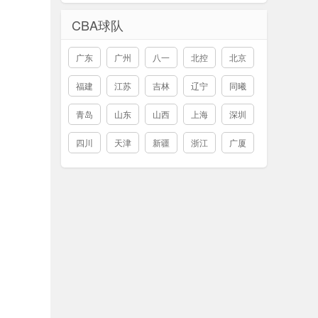
CBA球队
广东
广州
八一
北控
北京
福建
江苏
吉林
辽宁
同曦
青岛
山东
山西
上海
深圳
四川
天津
新疆
浙江
广厦