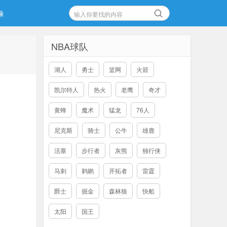
像
NBA球队
湖人
勇士
篮网
火箭
凯尔特人
热火
老鹰
奇才
黄蜂
魔术
猛龙
76人
尼克斯
骑士
公牛
雄鹿
活塞
步行者
灰熊
独行侠
马刺
鹈鹕
开拓者
雷霆
爵士
掘金
森林狼
快船
太阳
国王