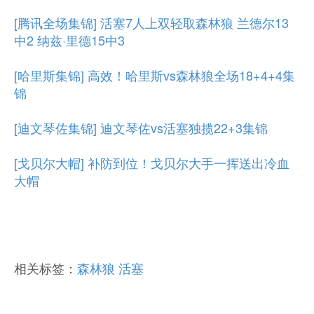
[腾讯全场集锦] 活塞7人上双轻取森林狼 兰德尔13
中2 纳兹·里德15中3
[哈里斯集锦] 高效！哈里斯vs森林狼全场18+4+4集
锦
[迪文琴佐集锦] 迪文琴佐vs活塞独揽22+3集锦
[戈贝尔大帽] 补防到位！戈贝尔大手一挥送出冷血
大帽
相关标签：
森林狼
活塞