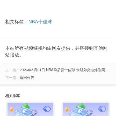
相关标签：
NBA十佳球
本站所有视频链接均由网友提供，并链接到其他网
站播放。
上一篇：
2026年5月21日 NBA季后赛十佳球 卡斯尔突破炸裂隔扣哈滕
下一篇：
返回列表
相关推荐