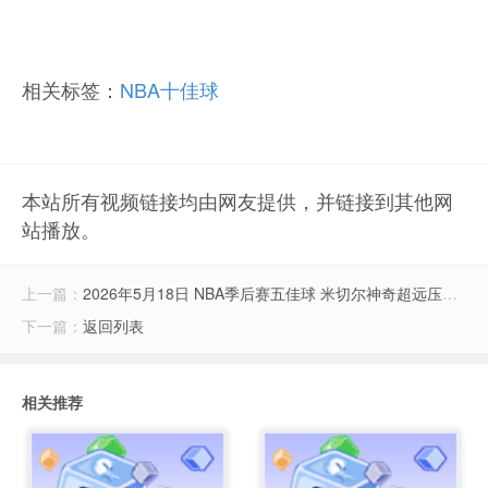
相关标签：
NBA十佳球
本站所有视频链接均由网友提供，并链接到其他网
站播放。
上一篇：
2026年5月18日 NBA季后赛五佳球 米切尔神奇超远压哨三分
下一篇：
返回列表
相关推荐