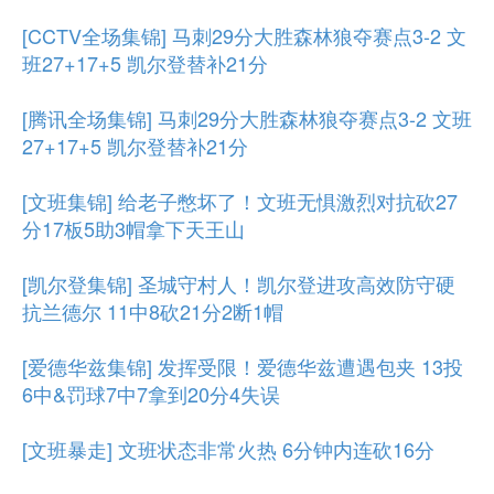
[CCTV全场集锦] 马刺29分大胜森林狼夺赛点3-2 文
班27+17+5 凯尔登替补21分
[腾讯全场集锦] 马刺29分大胜森林狼夺赛点3-2 文班
27+17+5 凯尔登替补21分
[文班集锦] 给老子憋坏了！文班无惧激烈对抗砍27
分17板5助3帽拿下天王山
[凯尔登集锦] 圣城守村人！凯尔登进攻高效防守硬
抗兰德尔 11中8砍21分2断1帽
[爱德华兹集锦] 发挥受限！爱德华兹遭遇包夹 13投
6中&罚球7中7拿到20分4失误
[文班暴走] 文班状态非常火热 6分钟内连砍16分