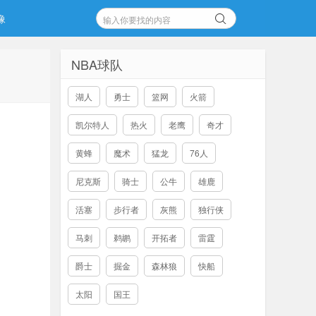
像
NBA球队
湖人
勇士
篮网
火箭
凯尔特人
热火
老鹰
奇才
黄蜂
魔术
猛龙
76人
尼克斯
骑士
公牛
雄鹿
活塞
步行者
灰熊
独行侠
马刺
鹈鹕
开拓者
雷霆
爵士
掘金
森林狼
快船
太阳
国王