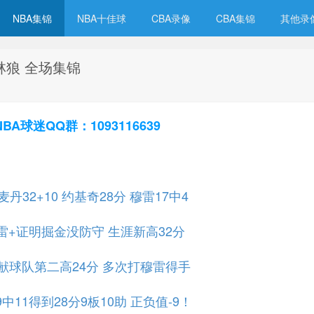
NBA集锦
NBA十佳球
CBA录像
CBA集锦
其他录
森林狼 全场集锦
球迷QQ群：1093116639
丹32+10 约基奇28分 穆雷17中4
雷+证明掘金没防守 生涯新高32分
贡献球队第二高24分 多次打穆雷得手
11得到28分9板10助 正负值-9！