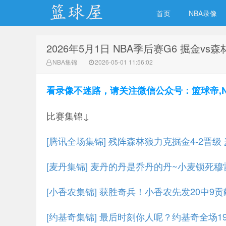
首页
NBA录像
2026年5月1日 NBA季后赛G6 掘金vs
NBA录像网
NBA集锦
2026-05-01 11:56:02
看录像不迷路，请关注微信公众号：篮球帝,NBA
比赛集锦↓
[腾讯全场集锦] 残阵森林狼力克掘金4-2晋级 麦
[麦丹集锦] 麦丹的丹是乔丹的丹~小麦锁死穆
[小香农集锦] 获胜奇兵！小香农先发20中9
[约基奇集锦] 最后时刻你人呢？约基奇全场19中