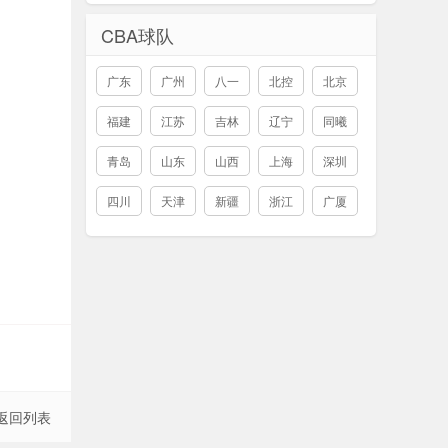
CBA球队
广东
广州
八一
北控
北京
福建
江苏
吉林
辽宁
同曦
青岛
山东
山西
上海
深圳
四川
天津
新疆
浙江
广厦
返回列表