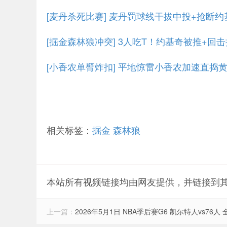
[麦丹杀死比赛] 麦丹罚球线干拔中投+抢断
[掘金森林狼冲突] 3人吃T！约基奇被推+回
[小香农单臂炸扣] 平地惊雷小香农加速直捣
相关标签：
掘金
森林狼
本站所有视频链接均由网友提供，并链接到
上一篇：
2026年5月1日 NBA季后赛G6 凯尔特人vs76人