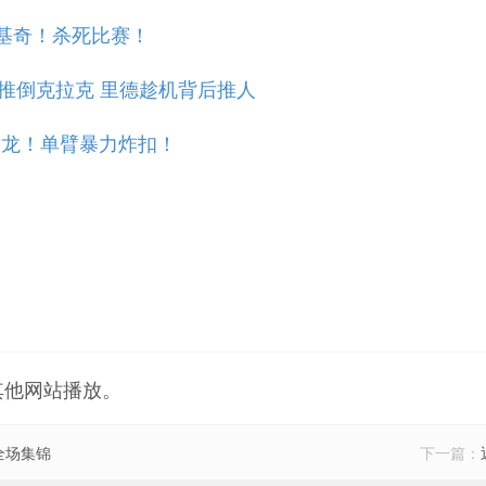
约基奇！杀死比赛！
击推倒克拉克 里德趁机背后推人
黄龙！单臂暴力炸扣！
其他网站播放。
 全场集锦
下一篇：