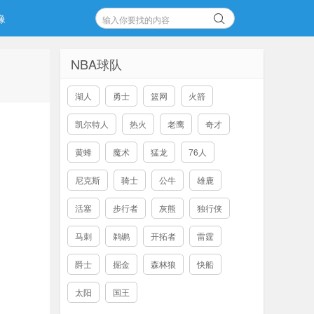
像
NBA球队
湖人
勇士
篮网
火箭
凯尔特人
热火
老鹰
奇才
黄蜂
魔术
猛龙
76人
尼克斯
骑士
公牛
雄鹿
活塞
步行者
灰熊
独行侠
马刺
鹈鹕
开拓者
雷霆
爵士
掘金
森林狼
快船
太阳
国王