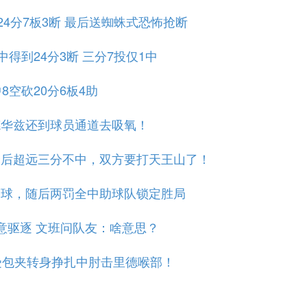
24分7板3断 最后送蜘蛛式恐怖抢断
中得到24分3断 三分7投仅1中
8空砍20分6板4助
德华兹还到球员通道去吸氧！
斯最后超远三分不中，双方要打天王山了！
停球，随后两罚全中助球队锁定胜局
恶意驱逐 文班问队友：啥意思？
班受包夹转身挣扎中肘击里德喉部！