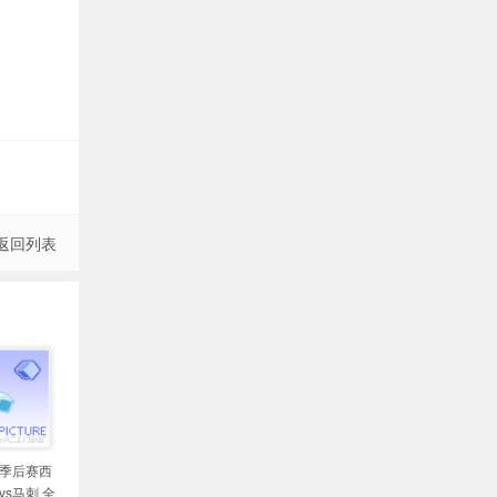
返回列表
A季后赛西
vs马刺 全