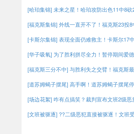
[哈珀集锦] 未来之星！哈珀攻防出色11中8砍
[福克斯集锦] 外线一直开不了！福克斯23投8
[卡斯尔集锦] 表现全面仍难救主！卡斯尔17中
[华子吸氧] 为了胜利拼尽全力！暂停期间爱
[福克斯三分不中] 与胜利失之交臂！福克
[道苏姆蝎子摆尾] 高手啊！道苏姆蝎子摆尾
[场边花絮] 咋有点搞笑？裁判宣布文班2级
[文班被驱逐] ??二级恶犯直接被驱逐！文