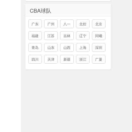
CBA球队
广东
广州
八一
北控
北京
福建
江苏
吉林
辽宁
同曦
青岛
山东
山西
上海
深圳
四川
天津
新疆
浙江
广厦