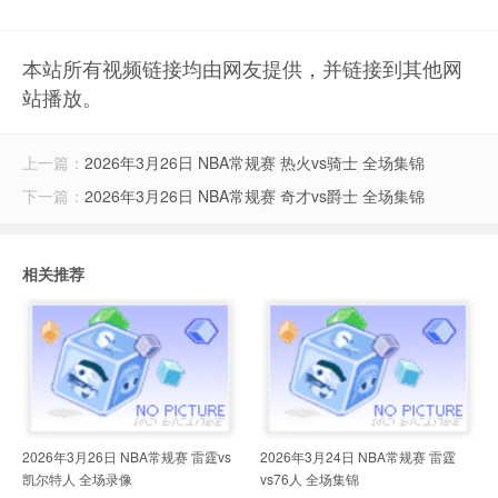
本站所有视频链接均由网友提供，并链接到其他网
站播放。
上一篇：
2026年3月26日 NBA常规赛 热火vs骑士 全场集锦
下一篇：
2026年3月26日 NBA常规赛 奇才vs爵士 全场集锦
相关推荐
2026年3月26日 NBA常规赛 雷霆vs
2026年3月24日 NBA常规赛 雷霆
凯尔特人 全场录像
vs76人 全场集锦