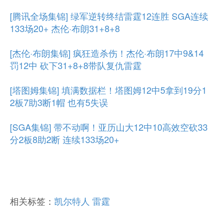
[腾讯全场集锦] 绿军逆转终结雷霆12连胜 SGA连续
133场20+ 杰伦·布朗31+8+8
[杰伦·布朗集锦] 疯狂造杀伤！杰伦·布朗17中9&14
罚12中 砍下31+8+8带队复仇雷霆
[塔图姆集锦] 填满数据栏！塔图姆12中5拿到19分1
2板7助3断1帽 也有5失误
[SGA集锦] 带不动啊！亚历山大12中10高效空砍33
分2板8助2断 连续133场20+
相关标签：
凯尔特人
雷霆