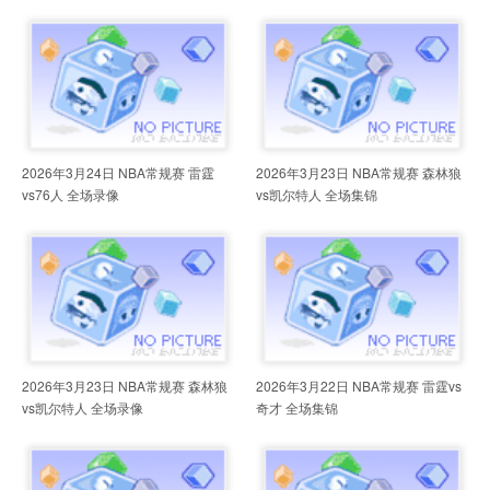
2026年3月24日 NBA常规赛 雷霆
2026年3月23日 NBA常规赛 森林狼
vs76人 全场录像
vs凯尔特人 全场集锦
2026年3月23日 NBA常规赛 森林狼
2026年3月22日 NBA常规赛 雷霆vs
vs凯尔特人 全场录像
奇才 全场集锦