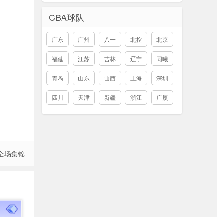
CBA球队
广东
广州
八一
北控
北京
福建
江苏
吉林
辽宁
同曦
青岛
山东
山西
上海
深圳
四川
天津
新疆
浙江
广厦
 全场集锦