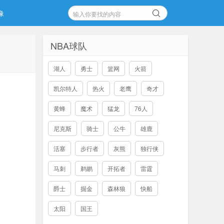
像
NBA球队
湖人
勇士
篮网
火箭
凯尔特人
热火
老鹰
奇才
黄蜂
魔术
猛龙
76人
尼克斯
骑士
公牛
雄鹿
活塞
步行者
灰熊
独行侠
马刺
鹈鹕
开拓者
雷霆
爵士
掘金
森林狼
快船
太阳
国王