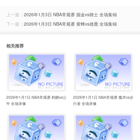
上一篇：
2026年1月3日 NBA常规赛 掘金vs骑士 全场集锦
下一篇：
2026年1月3日 NBA常规赛 黄蜂vs雄鹿 全场集锦
相关推荐
2026年1月1日 NBA常规赛 鹈鹕vs公
2026年1月1日 NBA常规赛 魔术vs步
牛 全场录像
行者 全场录像