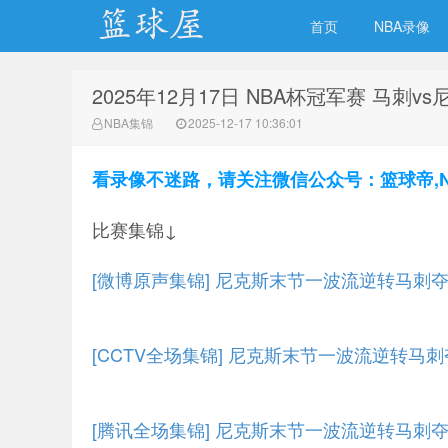
首页
NBA录像
2025年12月17日 NBA杯冠军赛 马刺v
NBA录像网
NBA集锦
2025-12-17 10:36:01
看录像不迷路，请关注微信公众号：篮球帝,NBA
比赛集锦↓
[微博原声集锦] 尼克斯末节一波流逆转马刺夺冠
[CCTV全场集锦] 尼克斯末节一波流逆转马刺夺
[腾讯全场集锦] 尼克斯末节一波流逆转马刺夺冠