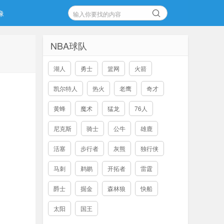
像
NBA球队
湖人
勇士
篮网
火箭
凯尔特人
热火
老鹰
奇才
黄蜂
魔术
猛龙
76人
尼克斯
骑士
公牛
雄鹿
活塞
步行者
灰熊
独行侠
马刺
鹈鹕
开拓者
雷霆
爵士
掘金
森林狼
快船
太阳
国王