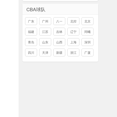
CBA球队
广东
广州
八一
北控
北京
福建
江苏
吉林
辽宁
同曦
青岛
山东
山西
上海
深圳
四川
天津
新疆
浙江
广厦