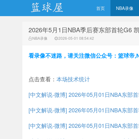
首页
NBA录像
2026年5月1日NBA季后赛东部首轮G6 
NBA录像网
NBA录像
2026-05-01 08:54:42
看录像不迷路，请关注微信公众号：篮球帝,NBA
点击查看：
本场技术统计
[中文解说-微博] 2026年05月01日NBA东部
[中文解说-微博] 2026年05月01日NBA东部
[中文解说-微博] 2026年05月01日NBA东部