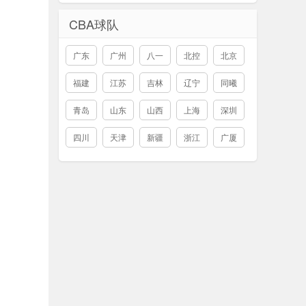
CBA球队
广东
广州
八一
北控
北京
福建
江苏
吉林
辽宁
同曦
青岛
山东
山西
上海
深圳
四川
天津
新疆
浙江
广厦