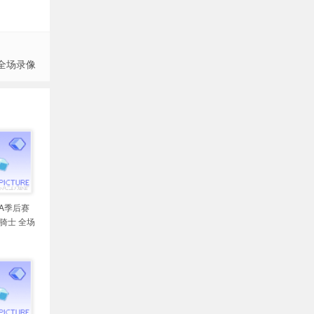
 全场录像
BA季后赛
s骑士 全场