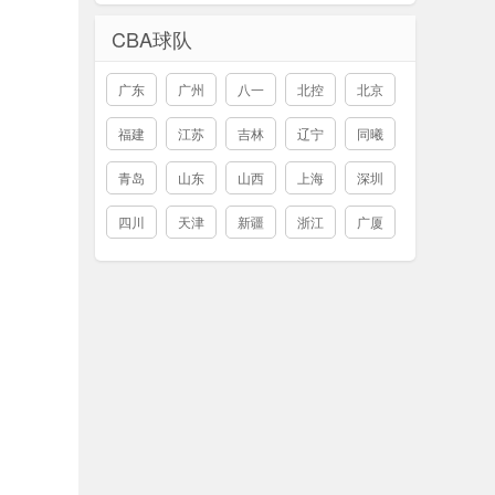
CBA球队
广东
广州
八一
北控
北京
福建
江苏
吉林
辽宁
同曦
青岛
山东
山西
上海
深圳
四川
天津
新疆
浙江
广厦