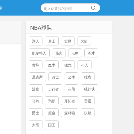
像
NBA球队
湖人
勇士
篮网
火箭
凯尔特人
热火
老鹰
奇才
黄蜂
魔术
猛龙
76人
尼克斯
骑士
公牛
雄鹿
活塞
步行者
灰熊
独行侠
马刺
鹈鹕
开拓者
雷霆
爵士
掘金
森林狼
快船
太阳
国王