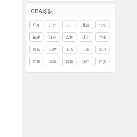
CBA球队
广东
广州
八一
北控
北京
福建
江苏
吉林
辽宁
同曦
青岛
山东
山西
上海
深圳
四川
天津
新疆
浙江
广厦