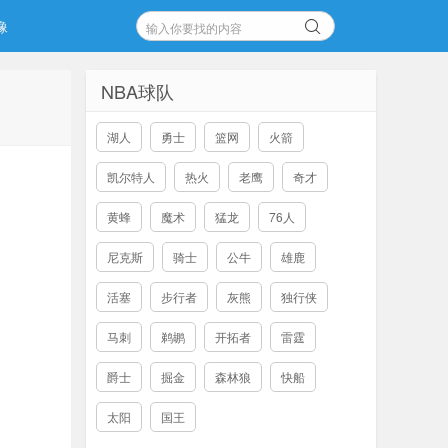
像
NBA球队
湖人
勇士
篮网
火箭
凯尔特人
热火
老鹰
奇才
黄蜂
魔术
猛龙
76人
尼克斯
骑士
公牛
雄鹿
活塞
步行者
灰熊
独行侠
马刺
鹈鹕
开拓者
雷霆
爵士
掘金
森林狼
快船
太阳
国王