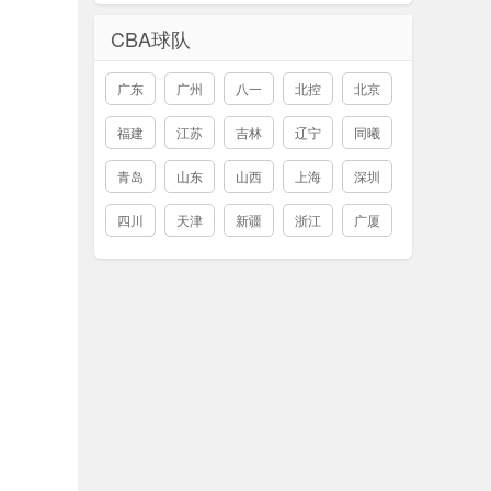
CBA球队
广东
广州
八一
北控
北京
福建
江苏
吉林
辽宁
同曦
青岛
山东
山西
上海
深圳
四川
天津
新疆
浙江
广厦