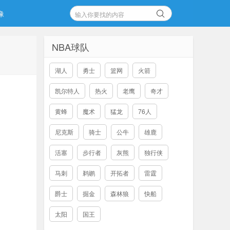
像
NBA球队
湖人
勇士
篮网
火箭
凯尔特人
热火
老鹰
奇才
黄蜂
魔术
猛龙
76人
尼克斯
骑士
公牛
雄鹿
活塞
步行者
灰熊
独行侠
马刺
鹈鹕
开拓者
雷霆
爵士
掘金
森林狼
快船
太阳
国王