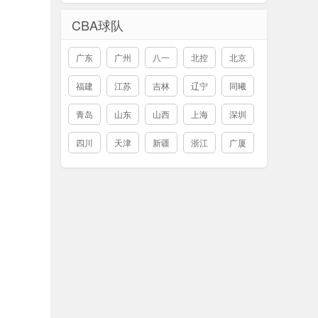
CBA球队
广东
广州
八一
北控
北京
福建
江苏
吉林
辽宁
同曦
青岛
山东
山西
上海
深圳
四川
天津
新疆
浙江
广厦