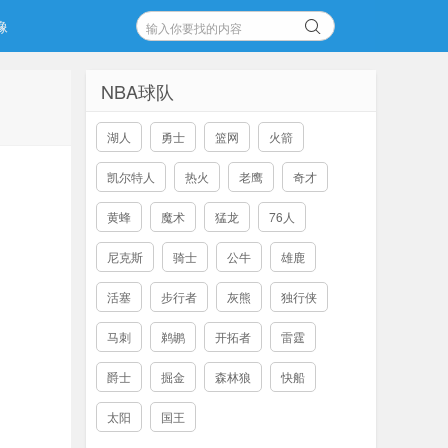
像
NBA球队
湖人
勇士
篮网
火箭
凯尔特人
热火
老鹰
奇才
黄蜂
魔术
猛龙
76人
尼克斯
骑士
公牛
雄鹿
活塞
步行者
灰熊
独行侠
马刺
鹈鹕
开拓者
雷霆
爵士
掘金
森林狼
快船
太阳
国王