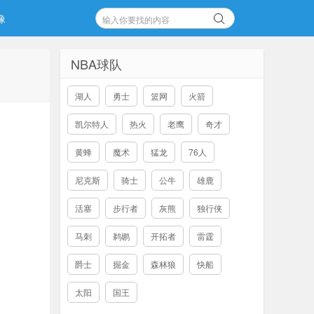
像
NBA球队
湖人
勇士
篮网
火箭
凯尔特人
热火
老鹰
奇才
黄蜂
魔术
猛龙
76人
尼克斯
骑士
公牛
雄鹿
活塞
步行者
灰熊
独行侠
马刺
鹈鹕
开拓者
雷霆
爵士
掘金
森林狼
快船
太阳
国王