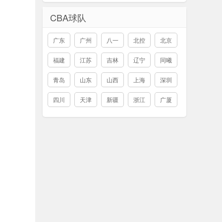
CBA球队
广东
广州
八一
北控
北京
福建
江苏
吉林
辽宁
同曦
青岛
山东
山西
上海
深圳
四川
天津
新疆
浙江
广厦