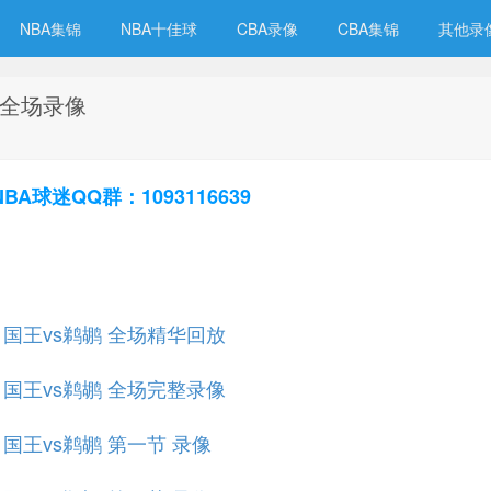
NBA集锦
NBA十佳球
CBA录像
CBA集锦
其他录
鹕 全场录像
球迷QQ群：1093116639
规赛 国王vs鹈鹕 全场精华回放
规赛 国王vs鹈鹕 全场完整录像
赛 国王vs鹈鹕 第一节 录像