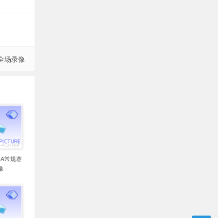
 全场录像
NBA常规赛
像