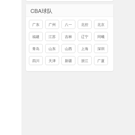
CBA球队
广东
广州
八一
北控
北京
福建
江苏
吉林
辽宁
同曦
青岛
山东
山西
上海
深圳
四川
天津
新疆
浙江
广厦