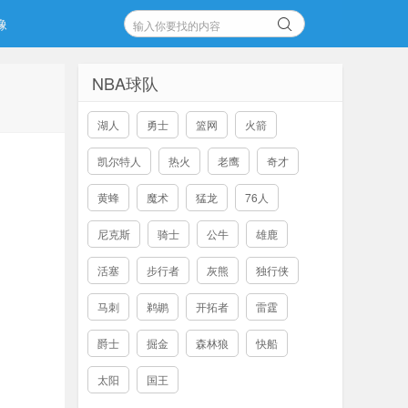
像
NBA球队
湖人
勇士
篮网
火箭
凯尔特人
热火
老鹰
奇才
黄蜂
魔术
猛龙
76人
尼克斯
骑士
公牛
雄鹿
活塞
步行者
灰熊
独行侠
马刺
鹈鹕
开拓者
雷霆
爵士
掘金
森林狼
快船
太阳
国王