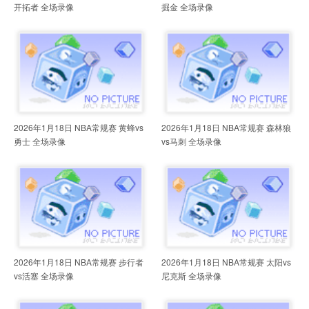
开拓者 全场录像
掘金 全场录像
2026年1月18日 NBA常规赛 黄蜂vs
2026年1月18日 NBA常规赛 森林狼
勇士 全场录像
vs马刺 全场录像
2026年1月18日 NBA常规赛 步行者
2026年1月18日 NBA常规赛 太阳vs
vs活塞 全场录像
尼克斯 全场录像