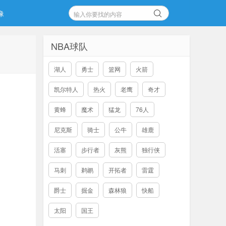
像
NBA球队
湖人
勇士
篮网
火箭
凯尔特人
热火
老鹰
奇才
黄蜂
魔术
猛龙
76人
尼克斯
骑士
公牛
雄鹿
活塞
步行者
灰熊
独行侠
马刺
鹈鹕
开拓者
雷霆
爵士
掘金
森林狼
快船
太阳
国王