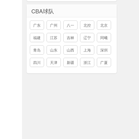
CBA球队
广东
广州
八一
北控
北京
福建
江苏
吉林
辽宁
同曦
青岛
山东
山西
上海
深圳
四川
天津
新疆
浙江
广厦