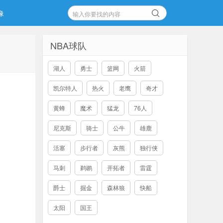
像
NBA球队
湖人
勇士
篮网
火箭
凯尔特人
热火
老鹰
奇才
黄蜂
魔术
猛龙
76人
尼克斯
骑士
公牛
雄鹿
活塞
步行者
灰熊
独行侠
马刺
鹈鹕
开拓者
雷霆
爵士
掘金
森林狼
快船
太阳
国王