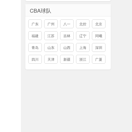
CBA球队
广东
广州
八一
北控
北京
福建
江苏
吉林
辽宁
同曦
青岛
山东
山西
上海
深圳
四川
天津
新疆
浙江
广厦