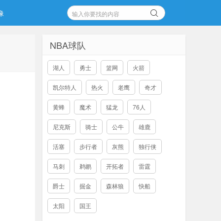
像
NBA球队
湖人
勇士
篮网
火箭
凯尔特人
热火
老鹰
奇才
黄蜂
魔术
猛龙
76人
尼克斯
骑士
公牛
雄鹿
活塞
步行者
灰熊
独行侠
马刺
鹈鹕
开拓者
雷霆
爵士
掘金
森林狼
快船
太阳
国王