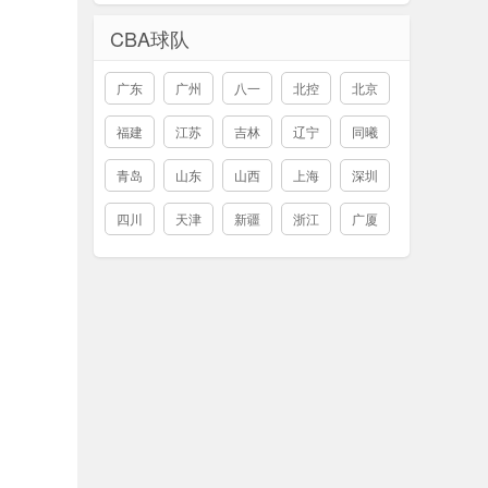
CBA球队
广东
广州
八一
北控
北京
福建
江苏
吉林
辽宁
同曦
青岛
山东
山西
上海
深圳
四川
天津
新疆
浙江
广厦