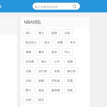
像
NBA球队
湖人
勇士
篮网
火箭
凯尔特人
热火
老鹰
奇才
黄蜂
魔术
猛龙
76人
尼克斯
骑士
公牛
雄鹿
活塞
步行者
灰熊
独行侠
马刺
鹈鹕
开拓者
雷霆
爵士
掘金
森林狼
快船
太阳
国王