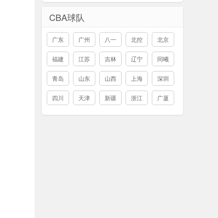
CBA球队
广东
广州
八一
北控
北京
福建
江苏
吉林
辽宁
同曦
青岛
山东
山西
上海
深圳
四川
天津
新疆
浙江
广厦