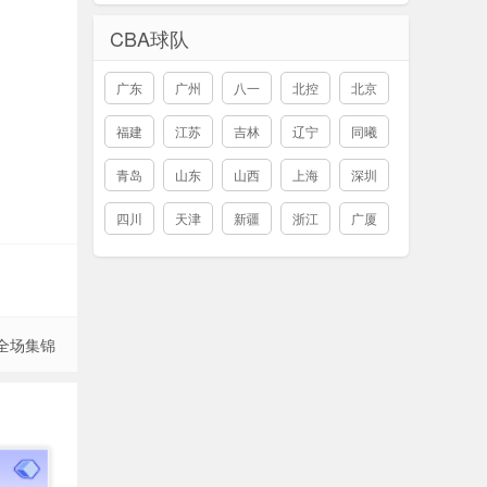
CBA球队
广东
广州
八一
北控
北京
福建
江苏
吉林
辽宁
同曦
青岛
山东
山西
上海
深圳
四川
天津
新疆
浙江
广厦
 全场集锦