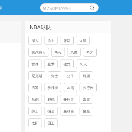
像
NBA球队
湖人
勇士
篮网
火箭
凯尔特人
热火
老鹰
奇才
黄蜂
魔术
猛龙
76人
尼克斯
骑士
公牛
雄鹿
活塞
步行者
灰熊
独行侠
马刺
鹈鹕
开拓者
雷霆
爵士
掘金
森林狼
快船
太阳
国王