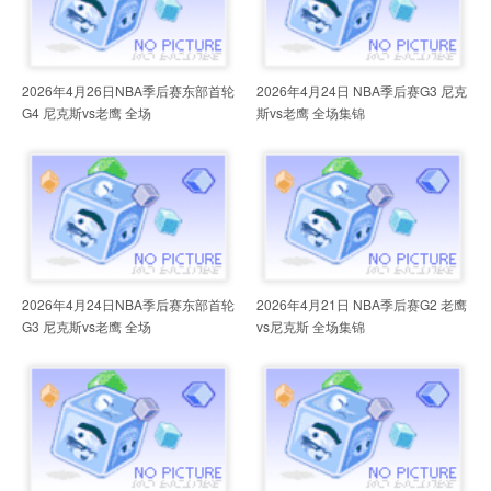
2026年4月26日NBA季后赛东部首轮
2026年4月24日 NBA季后赛G3 尼克
G4 尼克斯vs老鹰 全场
斯vs老鹰 全场集锦
2026年4月24日NBA季后赛东部首轮
2026年4月21日 NBA季后赛G2 老鹰
G3 尼克斯vs老鹰 全场
vs尼克斯 全场集锦