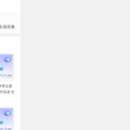
 全场录像
BA季后赛
s开拓者 全