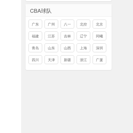
CBA球队
广东
广州
八一
北控
北京
福建
江苏
吉林
辽宁
同曦
青岛
山东
山西
上海
深圳
四川
天津
新疆
浙江
广厦