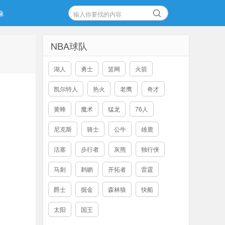
像
NBA球队
湖人
勇士
篮网
火箭
凯尔特人
热火
老鹰
奇才
黄蜂
魔术
猛龙
76人
尼克斯
骑士
公牛
雄鹿
活塞
步行者
灰熊
独行侠
马刺
鹈鹕
开拓者
雷霆
爵士
掘金
森林狼
快船
太阳
国王