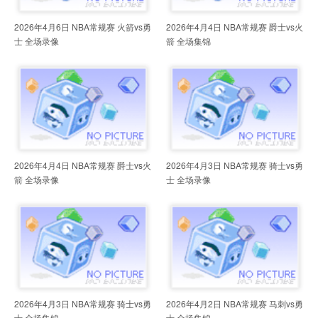
2026年4月6日 NBA常规赛 火箭vs勇
2026年4月4日 NBA常规赛 爵士vs火
士 全场录像
箭 全场集锦
2026年4月4日 NBA常规赛 爵士vs火
2026年4月3日 NBA常规赛 骑士vs勇
箭 全场录像
士 全场录像
2026年4月3日 NBA常规赛 骑士vs勇
2026年4月2日 NBA常规赛 马刺vs勇
士 全场集锦
士 全场集锦