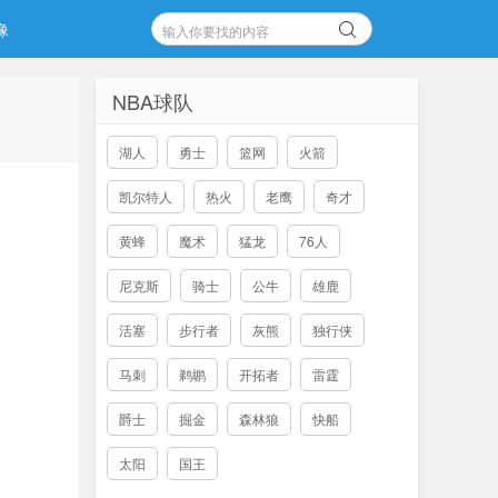
像
NBA球队
湖人
勇士
篮网
火箭
凯尔特人
热火
老鹰
奇才
黄蜂
魔术
猛龙
76人
尼克斯
骑士
公牛
雄鹿
活塞
步行者
灰熊
独行侠
马刺
鹈鹕
开拓者
雷霆
爵士
掘金
森林狼
快船
太阳
国王