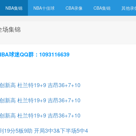
NBA集锦
NBA十佳球
CBA录像
CBA集锦
其他录
 全场集锦
球迷QQ群：1093116639
高 杜兰特19+9 吉昂36+7+10
高 杜兰特19+9 吉昂36+7+10
高 杜兰特19+9 吉昂36+7+10
19分5板9助 开局3中3&下半场5中4