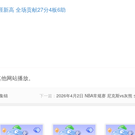
涯新高 全场贡献27分4板6助
其他网站播放。
场集锦
下一篇：
2026年4月2日 NBA常规赛 尼克斯vs灰熊