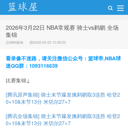
2026年3月22日 NBA常规赛 骑士vs鹈鹕 全场
NBA录像网
集锦
NBA集锦
2026-03-22 10:36:02
看录像不迷路，请关注微信公众号：篮球帝,NBA球
迷QQ群：1093116639
比赛集锦↓
[腾讯原声集锦] 骑士末节爆发擒鹈鹕取3连胜 哈登2
0+10&末节13分 米切尔27+7
[腾讯全场集锦] 骑士末节爆发擒鹈鹕取3连胜 哈登2
0+10&末节13分 米切尔27+7