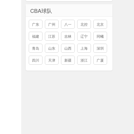
CBA球队
广东
广州
八一
北控
北京
福建
江苏
吉林
辽宁
同曦
青岛
山东
山西
上海
深圳
四川
天津
新疆
浙江
广厦