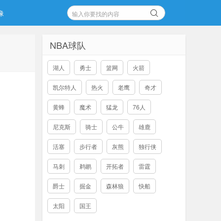
像
NBA球队
湖人
勇士
篮网
火箭
凯尔特人
热火
老鹰
奇才
黄蜂
魔术
猛龙
76人
尼克斯
骑士
公牛
雄鹿
活塞
步行者
灰熊
独行侠
马刺
鹈鹕
开拓者
雷霆
爵士
掘金
森林狼
快船
太阳
国王