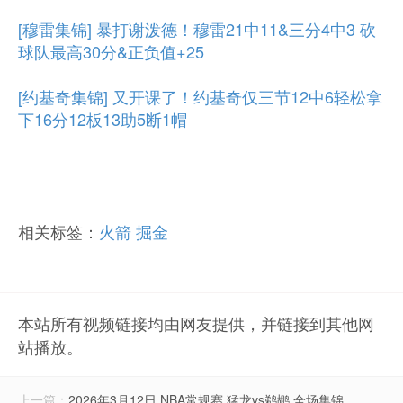
[穆雷集锦] 暴打谢泼德！穆雷21中11&三分4中3 砍
球队最高30分&正负值+25
[约基奇集锦] 又开课了！约基奇仅三节12中6轻松拿
下16分12板13助5断1帽
相关标签：
火箭
掘金
本站所有视频链接均由网友提供，并链接到其他网
站播放。
上一篇：
2026年3月12日 NBA常规赛 猛龙vs鹈鹕 全场集锦