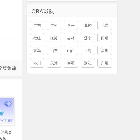
CBA球队
广东
广州
八一
北控
北京
福建
江苏
吉林
辽宁
同曦
青岛
山东
山西
上海
深圳
四川
天津
新疆
浙江
广厦
 全场集锦
BA常规赛
录像