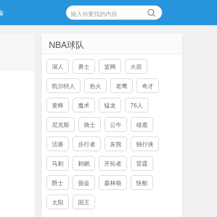
像
NBA球队
湖人
勇士
篮网
火箭
凯尔特人
热火
老鹰
奇才
黄蜂
魔术
猛龙
76人
尼克斯
骑士
公牛
雄鹿
活塞
步行者
灰熊
独行侠
马刺
鹈鹕
开拓者
雷霆
爵士
掘金
森林狼
快船
太阳
国王