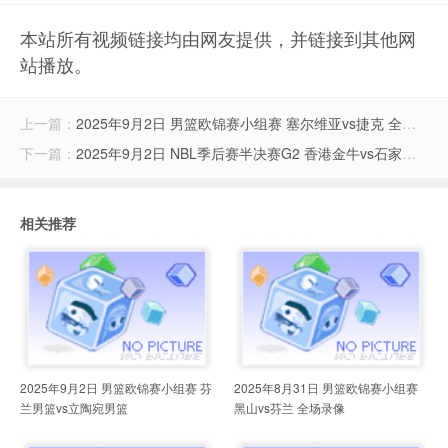
本站所有视频链接均由网友提供，并链接到其他网
站播放。
上一篇：
2025年9月2日 男篮欧锦赛小组赛 塞尔维亚vs捷克 全场录像
下一篇：
2025年9月2日 NBL季后赛半决赛G2 香港金牛vs石家庄翔蓝 全场录像
相关推荐
2025年9月2日 男篮欧锦赛小组赛 芬
2025年8月31日 男篮欧锦赛小组赛
兰男篮vs立陶宛男篮
黑山vs芬兰 全场录像