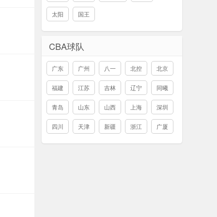
太阳
国王
CBA球队
广东
广州
八一
北控
北京
福建
江苏
吉林
辽宁
同曦
青岛
山东
山西
上海
深圳
四川
天津
新疆
浙江
广厦