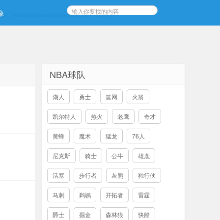
像
h(s): (/www/wwwroot/lanqiuwu.com/:/tmp/) in
NBA球队
湖人
勇士
篮网
火箭
凯尔特人
热火
老鹰
奇才
黄蜂
魔术
猛龙
76人
尼克斯
骑士
公牛
雄鹿
活塞
步行者
灰熊
独行侠
马刺
鹈鹕
开拓者
雷霆
爵士
掘金
森林狼
快船