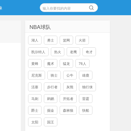
像
NBA球队
湖人
勇士
篮网
火箭
凯尔特人
热火
老鹰
奇才
黄蜂
魔术
猛龙
76人
尼克斯
骑士
公牛
雄鹿
活塞
步行者
灰熊
独行侠
马刺
鹈鹕
开拓者
雷霆
爵士
掘金
森林狼
快船
太阳
国王