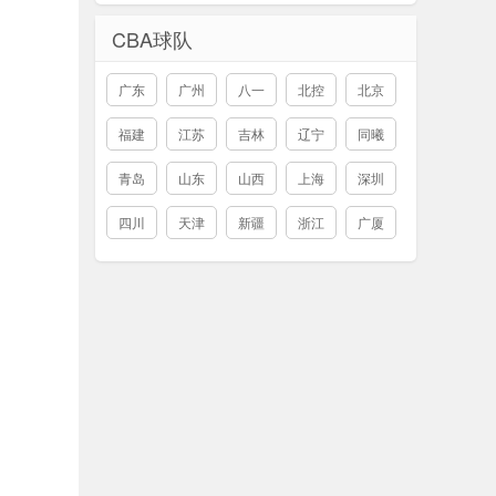
CBA球队
广东
广州
八一
北控
北京
福建
江苏
吉林
辽宁
同曦
青岛
山东
山西
上海
深圳
四川
天津
新疆
浙江
广厦