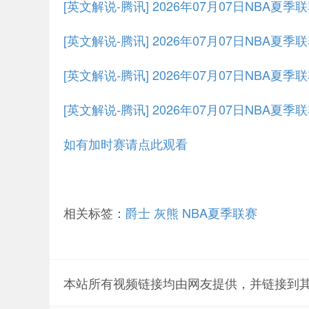
[英文解说-腾讯] 2026年07月07日NBA夏季
[英文解说-腾讯] 2026年07月07日NBA夏季
[英文解说-腾讯] 2026年07月07日NBA夏季
[英文解说-腾讯] 2026年07月07日NBA夏季
如有加时赛请点此观看
相关标签：
爵士
灰熊
NBA夏季联赛
本站所有视频链接均由网友提供，并链接到