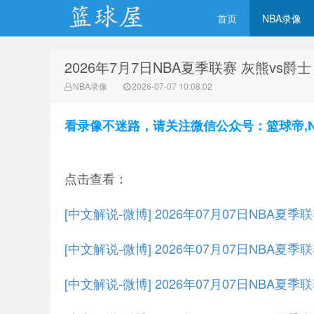
首页
NBA录像
2026年7月7日NBA夏季联赛 灰熊vs爵
NBA录像网
NBA录像
2026-07-07 10:08:02
看录像不迷路，请关注微信公众号：篮球帝,NBA
点击查看：
[中文解说-微博] 2026年07月07日NBA夏季
[中文解说-微博] 2026年07月07日NBA夏季
[中文解说-微博] 2026年07月07日NBA夏季