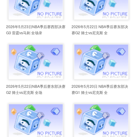
2026年5月23日NBA季后赛西部决赛
2026年5月22日 NBA季后赛东部决
G3 雷霆vs马刺 全场录
赛G2 骑士vs尼克斯 全
2026年5月22日NBA季后赛东部决赛
2026年5月20日 NBA季后赛东部决
G2 骑士vs尼克斯 全场
赛G1 骑士vs尼克斯 全