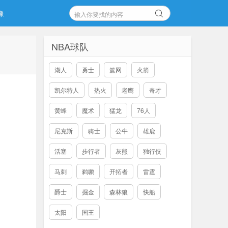
像
NBA球队
湖人
勇士
篮网
火箭
凯尔特人
热火
老鹰
奇才
黄蜂
魔术
猛龙
76人
尼克斯
骑士
公牛
雄鹿
活塞
步行者
灰熊
独行侠
马刺
鹈鹕
开拓者
雷霆
爵士
掘金
森林狼
快船
太阳
国王