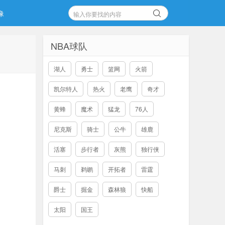
像
NBA球队
湖人
勇士
篮网
火箭
凯尔特人
热火
老鹰
奇才
黄蜂
魔术
猛龙
76人
尼克斯
骑士
公牛
雄鹿
活塞
步行者
灰熊
独行侠
马刺
鹈鹕
开拓者
雷霆
爵士
掘金
森林狼
快船
太阳
国王