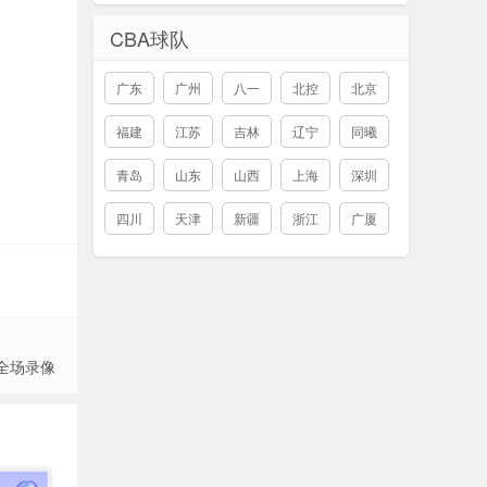
CBA球队
广东
广州
八一
北控
北京
福建
江苏
吉林
辽宁
同曦
青岛
山东
山西
上海
深圳
四川
天津
新疆
浙江
广厦
 全场录像