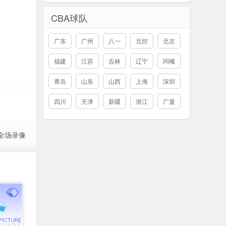
CBA球队
广东
广州
八一
北控
北京
福建
江苏
吉林
辽宁
同曦
青岛
山东
山西
上海
深圳
四川
天津
新疆
浙江
广厦
 全场录像