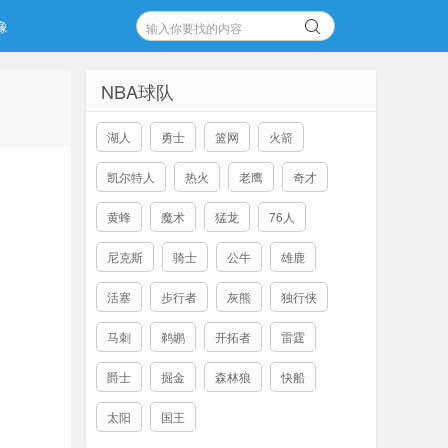
像
NBA球队
湖人
勇士
篮网
火箭
凯尔特人
热火
老鹰
奇才
黄蜂
魔术
猛龙
76人
尼克斯
骑士
公牛
雄鹿
活塞
步行者
灰熊
独行侠
马刺
鹈鹕
开拓者
雷霆
爵士
掘金
森林狼
快船
太阳
国王