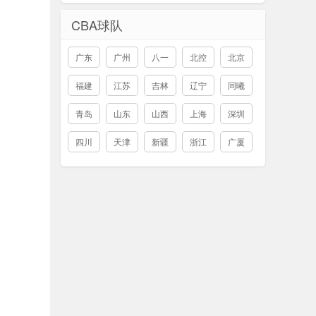
CBA球队
广东
广州
八一
北控
北京
福建
江苏
吉林
辽宁
同曦
青岛
山东
山西
上海
深圳
四川
天津
新疆
浙江
广厦