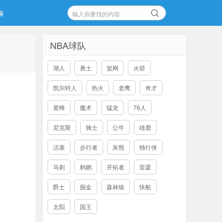
像
NBA球队
湖人
勇士
篮网
火箭
凯尔特人
热火
老鹰
奇才
黄蜂
魔术
猛龙
76人
尼克斯
骑士
公牛
雄鹿
活塞
步行者
灰熊
独行侠
马刺
鹈鹕
开拓者
雷霆
爵士
掘金
森林狼
快船
太阳
国王