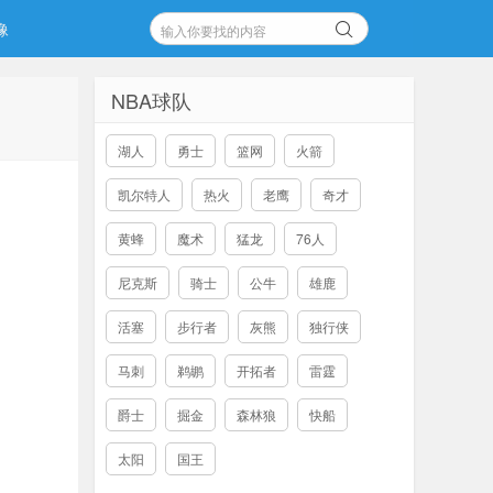
像
NBA球队
湖人
勇士
篮网
火箭
凯尔特人
热火
老鹰
奇才
黄蜂
魔术
猛龙
76人
尼克斯
骑士
公牛
雄鹿
活塞
步行者
灰熊
独行侠
马刺
鹈鹕
开拓者
雷霆
爵士
掘金
森林狼
快船
太阳
国王