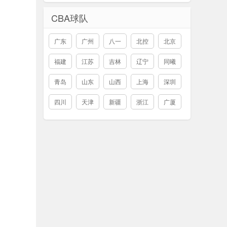
CBA球队
广东
广州
八一
北控
北京
福建
江苏
吉林
辽宁
同曦
青岛
山东
山西
上海
深圳
四川
天津
新疆
浙江
广厦