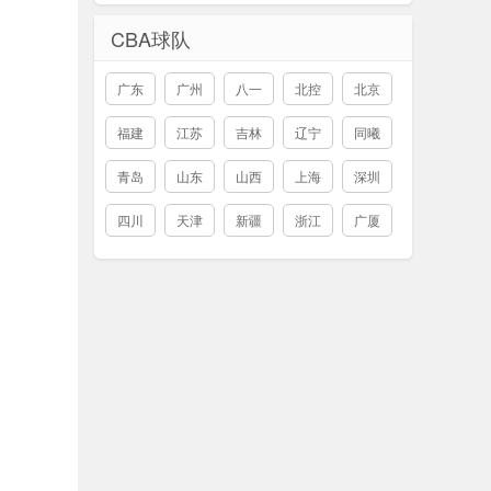
CBA球队
广东
广州
八一
北控
北京
福建
江苏
吉林
辽宁
同曦
青岛
山东
山西
上海
深圳
四川
天津
新疆
浙江
广厦