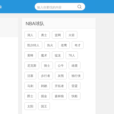
像
NBA球队
湖人
勇士
篮网
火箭
凯尔特人
热火
老鹰
奇才
黄蜂
魔术
猛龙
76人
尼克斯
骑士
公牛
雄鹿
活塞
步行者
灰熊
独行侠
马刺
鹈鹕
开拓者
雷霆
爵士
掘金
森林狼
快船
太阳
国王