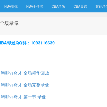
NBA集锦
NBA十佳球
CBA录像
CBA集锦
其他录
才 全场录像
球迷QQ群：1093116639
规赛 鹈鹕vs奇才 全场精华回放
规赛 鹈鹕vs奇才 全场完整录像
赛 鹈鹕vs奇才 第一节 录像